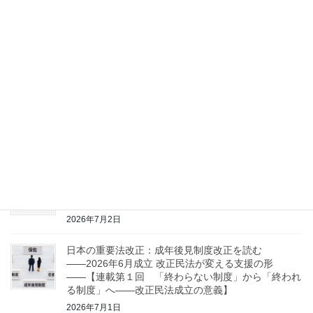
連載コラム：知っておきたい日本版「共同親権」のこ
と【第5回(終)】 養育費の新ルールと、施行前に離
婚した方へ
2026年7月9日
日本の重要法改正：成年後見制度改正を読む
――2026年6月成立 改正民法が変える支援の形
――【連載第２回 現行制度の何が問題だったのか
——三類型の硬直性と自己決定権の侵害】
2026年7月6日
連載コラム：知っておきたい日本版「共同親権」のこ
と【第4回 / 全5回】 DVや虐待がある場合、安全を
守るための制度を知ろう
2026年7月2日
日本の重要法改正：成年後見制度改正を読む
――2026年6月成立 改正民法が変える支援の形
――【連載第１回 「終わらない制度」から「終われ
る制度」へ——改正民法成立の意義】
2026年7月1日