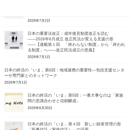
連載コラム：知っておきたい日本版「共同親権」のこ
と【第4回 / 全5回】 DVや虐待がある場合、安全を
守るための制度を知ろう
2026年7月2日
日本の重要法改正：成年後見制度改正を読む
――2026年6月成立 改正民法が変える支援の形
――【連載第１回 「終わらない制度」から「終われ
る制度」へ——改正民法成立の意義】
2026年7月1日
日本の終活の「いま」第6回：地域連携の重要性—包括支援センタ
ーや専門家とのネットワーク
2026年7月1日
日本の終活の「いま」第5回：一番大事なのは「家族
間の意識合わせと信頼醸成」
2026年6月30日
日本の終活の「いま」第４回 新しい財産管理の形
「民事信託（家族信託）」の活用