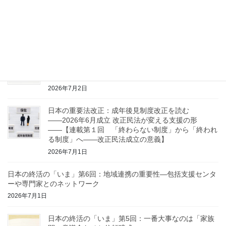
――2026年6月成立 改正民法が変える支援の形
――【連載第２回 現行制度の何が問題だったのか
——三類型の硬直性と自己決定権の侵害】
2026年7月6日
連載コラム：知っておきたい日本版「共同親権」のこ
と【第4回 / 全5回】 DVや虐待がある場合、安全を
守るための制度を知ろう
2026年7月2日
日本の重要法改正：成年後見制度改正を読む
――2026年6月成立 改正民法が変える支援の形
――【連載第１回 「終わらない制度」から「終われ
る制度」へ——改正民法成立の意義】
2026年7月1日
日本の終活の「いま」第6回：地域連携の重要性—包括支援センタ
ーや専門家とのネットワーク
2026年7月1日
日本の終活の「いま」第5回：一番大事なのは「家族